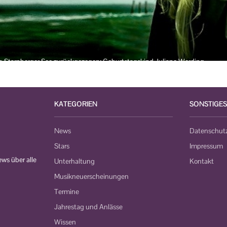
en Starnberger See zurückgezogen: Geburtstagskind Juliane Werding.
KATEGORIEN
SONSTIGES
News
Datenschut
Stars
Impressum
ws über alle
Unterhaltung
Kontakt
Musikneuerscheinungen
Termine
Jahrestag und Anlässe
Wissen