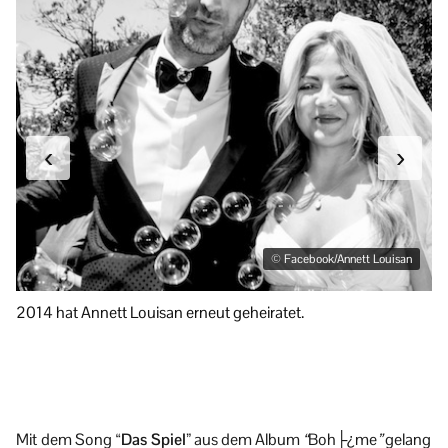
‹
›
© Facebook/Annett Louisan
2014 hat Annett Louisan erneut geheiratet.
An
Mit
dem Song
“Das Spiel”
aus dem Album
“
Boh├¿me
”
gelang