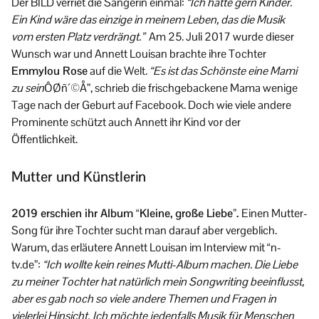
Der BILD verriet die Sängerin einmal:
“Ich hätte gern Kinder.
Ein Kind wäre das einzige in meinem Leben, das die Musik
vom ersten Platz verdrängt.”
Am 25. Juli 2017 wurde dieser
Wunsch war und Annett Louisan brachte ihre Tochter
Emmylou Rose
auf die Welt.
“Es ist das Schönste eine Mami
zu sein
ÔØñ´©Å”, schrieb die frischgebackene Mama wenige
Tage nach der Geburt auf Facebook. Doch wie viele andere
Prominente schützt auch Annett ihr Kind vor der
Öffentlichkeit.
Mutter und Künstlerin
2019 erschien ihr Album “Kleine, große Liebe”.
Einen Mutter-
Song für ihre Tochter sucht man darauf aber vergeblich.
Warum, das erläutere Annett Louisan im Interview mit “n-
tv.de”:
“Ich wollte kein reines Mutti-Album machen. Die Liebe
zu meiner Tochter hat natürlich mein Songwriting beeinflusst,
aber es gab noch so viele andere Themen und Fragen in
vielerlei Hinsicht.
Ich möchte jedenfalls Musik für Menschen