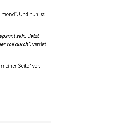
rimond”. Und nun ist
pannt sein. Jetzt
r voll durch
”
, verriet
 meiner Seite” vor.