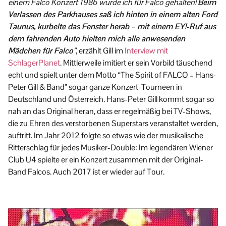
einem Falco Konzert 1986 wurde ich für Falco gehalten!
Beim
Verlassen des Parkhauses saß ich hinten in einem alten Ford
Taunus, kurbelte das Fenster herab – mit einem EY!-Ruf aus
dem fahrenden Auto hielten mich alle anwesenden
Mädchen für Falco
”
, erzählt Gill im
Interview mit
SchlagerPlanet
. Mittlerweile imitiert er sein Vorbild täuschend
echt und spielt unter dem Motto “The Spirit of FALCO – Hans-
Peter Gill & Band” sogar ganze Konzert-Tourneen in
Deutschland und Österreich. Hans-Peter Gill kommt sogar so
nah an das Original heran, dass er regelmäßig bei TV-Shows,
die zu Ehren des verstorbenen Superstars veranstaltet werden,
auftritt. Im Jahr 2012 folgte so etwas wie der musikalische
Ritterschlag für jedes Musiker-Double: Im legendären Wiener
Club U4 spielte er ein Konzert zusammen mit der Original-
Band Falcos. Auch 2017 ist er wieder auf Tour.