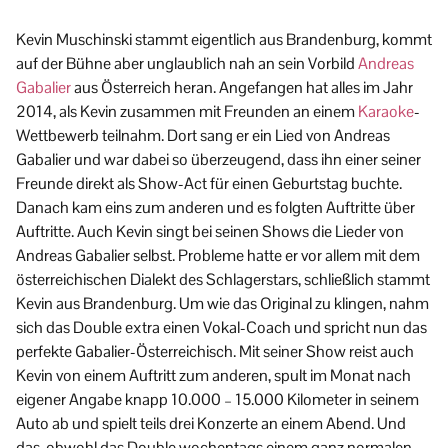
Kevin Muschinski stammt eigentlich aus Brandenburg, kommt
auf der Bühne aber unglaublich nah an sein Vorbild
Andreas
Gabalier
aus Österreich heran. Angefangen hat alles im Jahr
2014, als Kevin zusammen mit Freunden an einem
Karaoke
-
Wettbewerb teilnahm. Dort sang er ein Lied von Andreas
Gabalier und war dabei so überzeugend, dass ihn einer seiner
Freunde direkt als Show-Act für einen Geburtstag buchte.
Danach kam eins zum anderen und es folgten Auftritte über
Auftritte. Auch Kevin singt bei seinen Shows die Lieder von
Andreas Gabalier selbst. Probleme hatte er vor allem mit dem
österreichischen Dialekt des Schlagerstars, schließlich stammt
Kevin aus Brandenburg. Um wie das Original zu klingen, nahm
sich das Double extra einen Vokal-Coach und spricht nun das
perfekte Gabalier-Österreichisch. Mit seiner Show reist auch
Kevin von einem Auftritt zum anderen, spult im Monat nach
eigener Angabe knapp 10.000 – 15.000 Kilometer in seinem
Auto ab und spielt teils drei Konzerte an einem Abend. Und
das, obwohl das Double wochentags einem ganz normalen