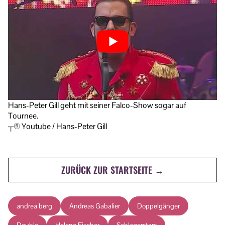
Hans-Peter Gill geht mit seiner Falco-Show sogar auf
Tournee.
┬® Youtube / Hans-Peter Gill
ZURÜCK ZUR STARTSEITE →
andrea berg
Andreas Gabalier
Doppelgänger
Double
Helene Fischer
Schlagerstars