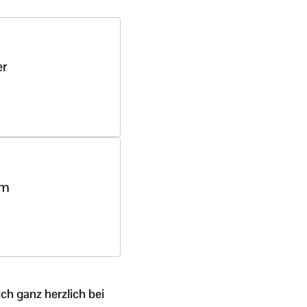
er
hm
h ganz herzlich bei