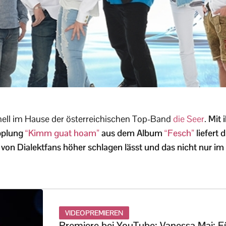
onell im Hause der österreichischen Top-Band
die Seer
.
Mit 
pplung
“Kimm guat hoam”
aus dem Album
“Fesch”
liefert 
n von Dialektfans höher schlagen lässt und das nicht nur im
VIDEOPREMIEREN
Premiere bei YouTube: Vanessa Mai: F