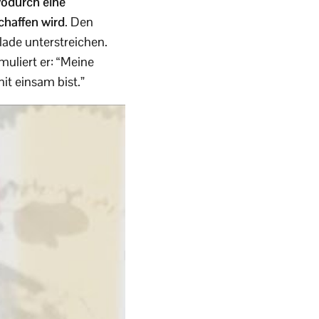
wodurch eine
chaffen wird
. Den
ade unterstreichen.
muliert er: “Meine
nit einsam bist.”