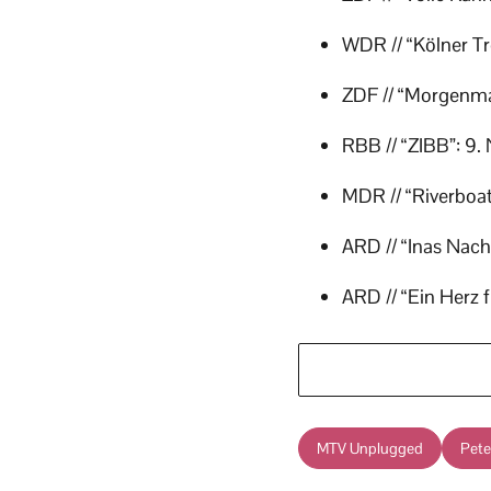
WDR // “Kölner Tr
ZDF // “Morgenma
RBB // “ZIBB”: 9.
MDR // “Riverboa
ARD // “Inas Nach
ARD // “Ein Herz 
MTV Unplugged
Pete