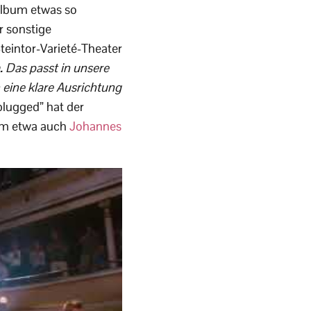
-Album etwas so
r sonstige
eintor-Varieté-Theater
.
Das passt in unsere
 eine klare Ausrichtung
plugged” hat der
bum etwa auch
Johannes