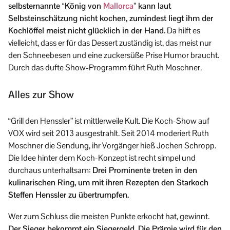
selbsternannte “König von
Mallorca
” kann laut
Selbsteinschätzung nicht kochen, zumindest liegt ihm der
Kochlöffel meist nicht glücklich in der Hand.
Da hilft es
vielleicht, dass er für das Dessert zuständig ist, das meist nur
den Schneebesen und eine zuckersüße Prise Humor braucht.
Durch das dufte Show-Programm führt Ruth Moschner.
Alles zur Show
“Grill den Henssler” ist mittlerweile Kult. Die Koch-Show auf
VOX wird seit 2013 ausgestrahlt. Seit 2014 moderiert Ruth
Moschner die Sendung, ihr Vorgänger hieß Jochen Schropp.
Die Idee hinter dem Koch-Konzept ist recht simpel und
durchaus unterhaltsam:
Drei Prominente treten in den
kulinarischen Ring, um mit ihren Rezepten den Starkoch
Steffen Henssler zu übertrumpfen.
Wer zum Schluss die meisten Punkte erkocht hat, gewinnt.
Der Sieger bekommt ein Siegergeld. Die Prämie wird für den