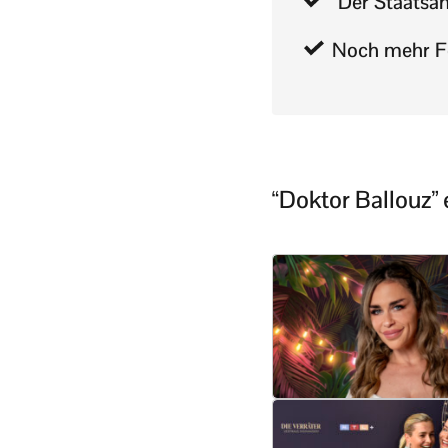
“Der Staatsa
Noch mehr Fo
“Doktor Ballouz” 