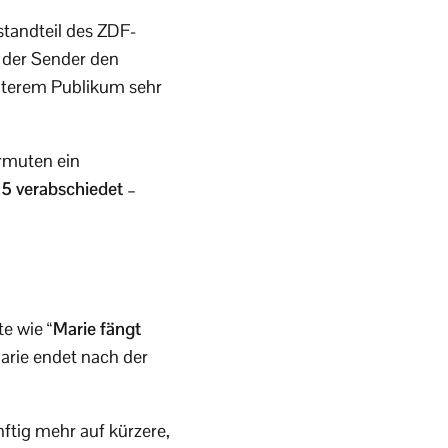
standteil des ZDF-
 der Sender den
 älterem Publikum sehr
ermuten ein
025 verabschiedet –
te wie
“Marie fängt
arie endet nach der
ftig mehr auf kürzere,