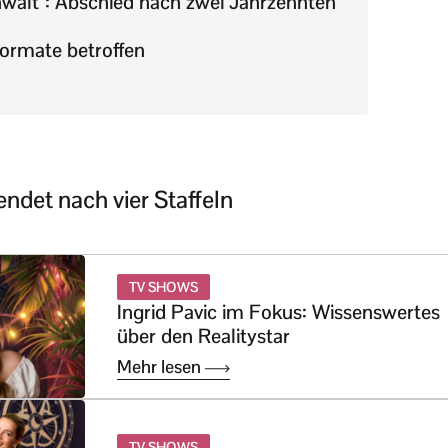
nwalt”: Abschied nach zwei Jahrzehnten
rmate betroffen
endet nach vier Staffeln
TV SHOWS
Ingrid Pavic im Fokus: Wissenswertes
über den Realitystar
Mehr lesen
TV SHOWS