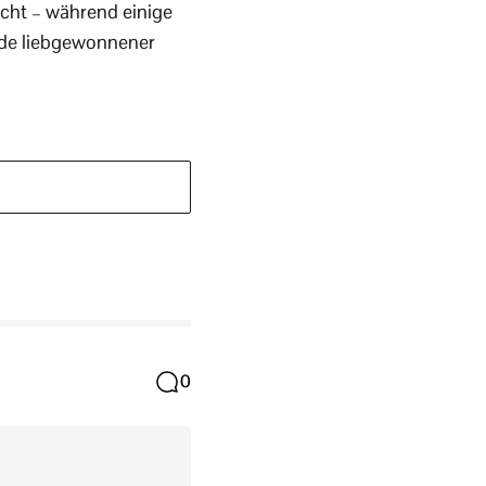
scht – während einige
nde liebgewonnener
0