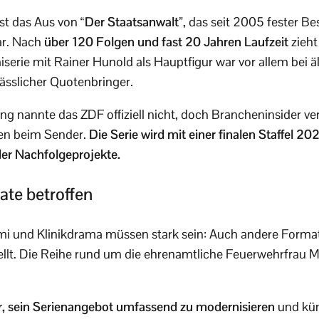
st das Aus von
“Der Staatsanwalt”
, das seit 2005 fester Be
ar. Nach
über 120 Folgen und fast 20 Jahren Laufzeit
zieht
miserie mit Rainer Hunold als Hauptfigur war vor allem bei
rlässlicher Quotenbringer.
ng nannte das ZDF offiziell nicht, doch Brancheninsider v
en beim Sender.
Die Serie wird mit einer finalen Staffel 2
der Nachfolgeprojekte.
te betroffen
imi und Klinikdrama müssen stark sein: Auch andere Forma
llt. Die Reihe rund um die ehrenamtliche Feuerwehrfrau M
r, sein Serienangebot umfassend zu modernisieren
und kün