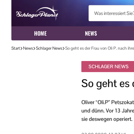
HOME
NEWS
Start
News
Schlager News
So geht es der Frau von Oli P. nach ihr
SCHLAGER NEWS
So geht es 
Oliver “Oli.P” Petszok
und dünn. Vor 13 Jahre
sie deswegen operiert.