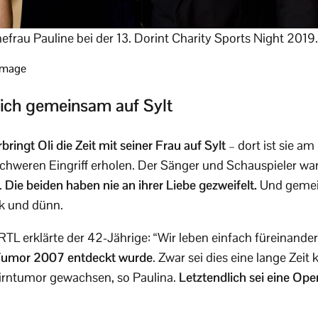
efrau Pauline bei der 13. Dorint Charity Sports Night 2019.
 Image
sich gemeinsam auf Sylt
ringt Oli die Zeit mit seiner Frau auf Sylt
– dort ist sie am
chweren Eingriff erholen. Der Sänger und Schauspieler war
.
Die beiden haben nie an ihrer Liebe gezweifelt.
Und gemein
ck und dünn.
RTL erklärte der 42-Jährige: “Wir leben einfach füreinander
r Tumor 2007 entdeckt wurde
. Zwar sei dies eine lange Zei
irntumor gewachsen, so Paulina.
Letztendlich sei eine Op