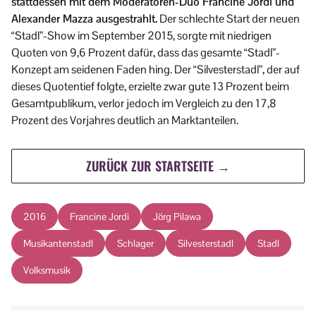
stattdessen mit dem Moderatoren-Duo Francine Jordi und
Alexander Mazza ausgestrahlt.
Der schlechte Start der neuen
“Stadl”-Show im September 2015, sorgte mit niedrigen
Quoten von 9,6 Prozent dafür, dass das gesamte “Stadl”-
Konzept am seidenen Faden hing. Der “Silvesterstadl”, der auf
dieses Quotentief folgte, erzielte zwar gute 13 Prozent beim
Gesamtpublikum, verlor jedoch im Vergleich zu den 17,8
Prozent des Vorjahres deutlich an Marktanteilen.
ZURÜCK ZUR STARTSEITE →
2016
Francine Jordi
Jörg Pilawa
Musikantenstadl
Schlager
Silvesterstadl
Stadl
Volksmusik