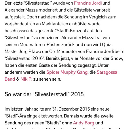
Der letzte “Silvesterstadl” wurde von
Francine Jordi
und
Alexander Mazza moderiert und die Gästeliste war breit
aufgestellt. Doch nachdem die Sendung im Vergleich zum
Vorjahr deutlich an Marktanteilen einbüßte, wurde
beschlossen das gesamte “Stadl”-Konzept auf den
“Silvesterstadl” zu reduzieren. Alexander Mazza trat von
seinem Moderatoren-Posten zurück und nun wird Quiz-
Master Jörg Pilawa der Co-Moderator von Francine Jordi beim
“Silvesterstadl 2016”.
Bereits jetzt, vier Monate vor der Show,
haben die ersten Gäste der Sendung zugesagt. Unter
anderem werden die
Spider Murphy Gang
, die
Saragossa
Band
&
Nik P.
zu sehen sein.
So war der “Silvesterstadl” 2015
Im letzten Jahr sollte am 31. Dezember 2015 eine neue
“Stadl”-Ära eingeleitet werden.
Damals wurde die zweite
Sendung des neuen “Stadls” ohne
Andy Borg
und