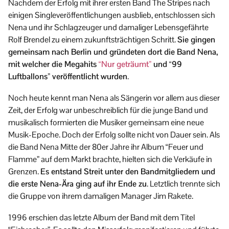
Nachdem der Erfolg mit ihrer ersten Band The Stripes nach
einigen Singleveröffentlichungen ausblieb, entschlossen sich
Nena und ihr Schlagzeuger und damaliger Lebensgefährte
Rolf Brendel zu einem zukunftsträchtigen Schritt.
Sie gingen
gemeinsam nach Berlin und gründeten dort die Band Nena,
mit welcher die Megahits
“Nur geträumt”
und “99
Luftballons” veröffentlicht wurden
.
Noch heute kennt man Nena als Sängerin vor allem aus dieser
Zeit, der Erfolg war unbeschreiblich für die junge Band und
musikalisch formierten die Musiker gemeinsam eine neue
Musik-Epoche. Doch der Erfolg sollte nicht von Dauer sein. Als
die Band Nena Mitte der 80er Jahre ihr Album “Feuer und
Flamme” auf dem Markt brachte, hielten sich die Verkäufe in
Grenzen.
Es entstand Streit unter den Bandmitgliedern und
die erste Nena-Ära ging auf ihr Ende zu
. Letztlich trennte sich
die Gruppe von ihrem damaligen Manager Jim Rakete.
1996 erschien das letzte Album der Band mit dem Titel