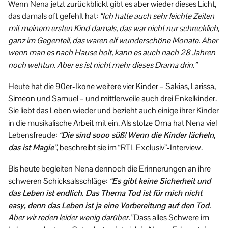
Wenn Nena jetzt zurückblickt gibt es aber wieder dieses Licht,
das damals oft gefehlt hat:
“Ich hatte auch sehr leichte Zeiten
mit meinem ersten Kind damals, das war nicht nur schrecklich,
ganz im Gegenteil, das waren elf wunderschöne Monate. Aber
wenn man es nach Hause holt, kann es auch nach 28 Jahren
noch wehtun. Aber es ist nicht mehr dieses Drama drin.”
Heute hat die 90er-Ikone weitere vier Kinder – Sakias, Larissa,
Simeon und Samuel – und mittlerweile auch drei Enkelkinder.
Sie liebt das Leben wieder und bezieht auch einige ihrer Kinder
in die musikalische Arbeit mit ein. Als stolze Oma hat Nena viel
Lebensfreude:
“
Die sind sooo süß! Wenn die Kinder lächeln,
das ist Magie
”
, beschreibt sie im “RTL Exclusiv”-Interview.
Bis heute begleiten Nena dennoch die Erinnerungen an ihre
schweren Schicksalsschläge:
“
Es gibt keine Sicherheit und
das Leben ist endlich. Das Thema Tod ist für mich nicht
easy, denn das Leben ist ja eine Vorbereitung auf den Tod
.
Aber wir reden leider wenig darüber.”
Dass alles Schwere im