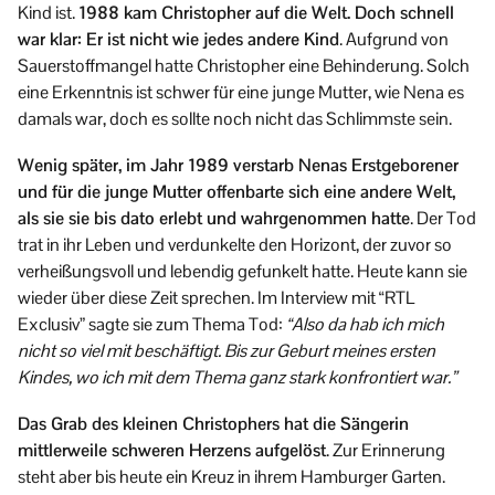
Kind ist.
1988 kam Christopher auf die Welt. Doch schnell
war klar: Er ist nicht wie jedes andere Kind
. Aufgrund von
Sauerstoffmangel hatte Christopher eine Behinderung. Solch
eine Erkenntnis ist schwer für eine junge Mutter, wie Nena es
damals war, doch es sollte noch nicht das Schlimmste sein.
Wenig später, im Jahr 1989 verstarb Nenas Erstgeborener
und für die junge Mutter offenbarte sich eine andere Welt,
als sie sie bis dato erlebt und wahrgenommen hatte
. Der Tod
trat in ihr Leben und verdunkelte den Horizont, der zuvor so
verheißungsvoll und lebendig gefunkelt hatte. Heute kann sie
wieder über diese Zeit sprechen. Im Interview mit “RTL
Exclusiv” sagte sie zum Thema Tod:
“Also da hab ich mich
nicht so viel mit beschäftigt. Bis zur Geburt meines ersten
Kindes, wo ich mit dem Thema ganz stark konfrontiert war.”
Das Grab des kleinen Christophers hat die Sängerin
mittlerweile schweren Herzens aufgelöst
. Zur Erinnerung
steht aber bis heute ein Kreuz in ihrem Hamburger Garten.