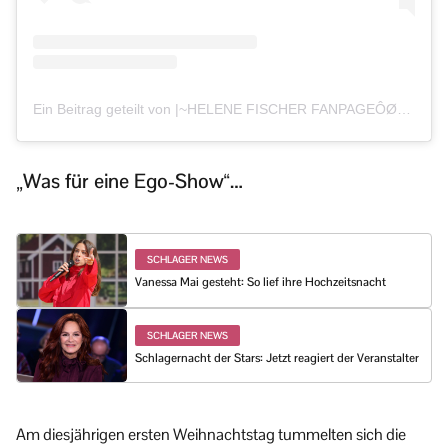
Ein Beitrag geteilt von |~HELENE FISCHER FANPAGEÔØú´©Å~| (@helenefischer_foreverinlove)
„Was für eine Ego-Show“…
SCHLAGER NEWS
Vanessa Mai gesteht: So lief ihre Hochzeitsnacht
SCHLAGER NEWS
Schlagernacht der Stars: Jetzt reagiert der Veranstalter
Am diesjährigen ersten Weihnachtstag tummelten sich die