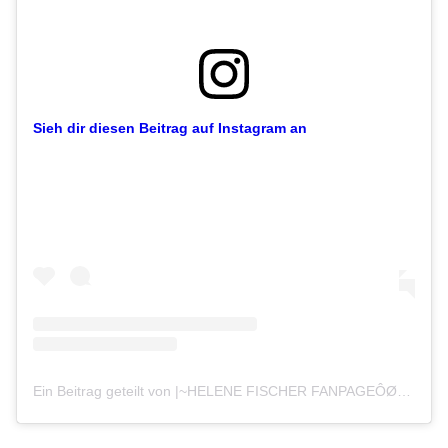
Sieh dir diesen Beitrag auf Instagram an
Ein Beitrag geteilt von |~HELENE FISCHER FANPAGEÔØú´©Å~| (@helenefischer_foreverinlove)