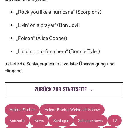
„Rock you like a hurricane“ (Scorpions)
„Livin‘ on a prayer“ (Bon Jovi)
„Poison“ (Alice Cooper)
„Holding out for a hero“ (Bonnie Tyler)
trällerte die Schlagerqueen mit
vollster Überzeugung und
Hingabe!
ZURÜCK ZUR STARTSEITE →
Helene Fischer
Helene Fischer Weihnachtsshow
Konzerte
News
Schlager
Schlager news
TV