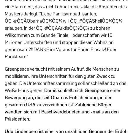
ein Statement, das – nicht ohne Ironie – klar die Ansichten des
Musikers darlegt: “Liebe Paniksympathisanten,
ÔÇ¬#ÔÇÄObamaÔÇ¼ÔÇ¼ will ÔÇ¬#ÔÇÄShellÔÇ¼ÔÇ¼
erlauben, in der ÔÇ¬#ÔÇÄArktisÔÇ¼ÔÇ¼ zu bohren.
Willkommen zum Grande Finale – oder schaffen wir 10
Millionen Unterschriften und stoppen diesen Wahnsinn
gemeinsam?!! DANKE im Voraus für Euren Einsatz! Euer
Panikteam”
Greenpeace versucht mit seinem Aufruf, die Menschen zu
mobilisieren, ihre Unterschriften für den guten Zweck zu
geben. Die Unterschriftensammlung soll anschließend an das
Weiße Haus gehen.
Damit schließt sich Greenpeace einer
Bewegung an, die seit Obamas Entscheidung, in den
gesamten USA zu verzeichnen ist. Zahlreiche Bürger
wandten sich mit Beschwerdebriefen und -mails an den
Präsidenten
.
Udo Lindenberg ist einer von unzähligen Gegnern der Erdöl-