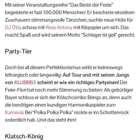
Mit seiner Veranstaltungsreihe “Das Beste der Feste”
begeisterte er fast 100.000 Menschen: Er bescherte einzelnen
Zuschauern stimmungsvolle Tänzchen, suchte neue Hüte für
DJ Ötzi
, schoss mit
Ross Antony
mit Klopapier um sich. Das
macht Spaß und wird seinem Motto “Schlager ist geil” gerecht.
Party-Tier
Doch bei all diesem Perfektionismus wirkt er keineswegs
lethargisch oder langweilig:
Auf Tour und mit seinen Jungs
von
KLUBBB3
scheint er wie ein richtiges Partyeisen!
Der
Feier-Flori hat noch mehr Stimmung zu bieten: Als gebürtiger
Bayer schloss er sich der Kölschcombo Brings an, denn auch
die benötigen einen kundigen Harmonikaspieler zum
Karneval
. Bei “Polka Polka Polka” rockte er im Schottenrock
ordentlich hab. Und das steht ihm!
Klatsch-König