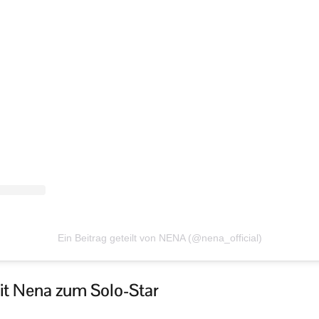
Ein Beitrag geteilt von NENA (@nena_official)
it Nena zum Solo-Star