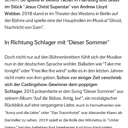
im Stück “Jesus Christ Superstar” von Andrew Lloyd
Webber.
2018 stand er im Theater des Westens in Berlin auf
der Bühne und spielte eine der Hauptrollen im Musical “Ghost,
Nachricht von Sam”.
In Richtung Schlager mit “Dieser Sommer”
Doch nicht nur auf den Bühnenbrettern fühlt sich der Musiker
nun in der deutschen Sprache wohler. Balladen wie “Take me
tonight” oder “Free like the wind” sollte es in den letzten Jahren
nicht mehr von ihm geben.
Schon vor einiger Zeit verschrieb
sich der Castingshow-Gewinner dem poppigen
Schlager.
2015 präsentierte er den Song “Dieser Sommer” aus
seinem Album
, ein nostalgischer
“Auf die Bühne, fertig, los!”
Rückblick auf eine vergangene Liebe.
Auch in Fernsehserien wie
“Anna und die Liebe” oder “Das Traumhotel” war Alexander Klaws als
Darsteller zu sehen. 2019 spielt er die Rolle des Winnetou in “Unter
Geiern” bei den beliebten Bad Segeberger Karl-May-Festspielen.