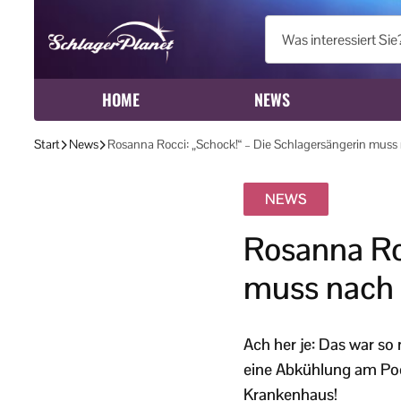
HOME
NEWS
Start
News
Rosanna Rocci: „Schock!“ – Die Schlagersängerin muss 
NEWS
Rosanna Ro
muss nach P
Ach her je: Das war so
eine Abkühlung am Poo
Krankenhaus!