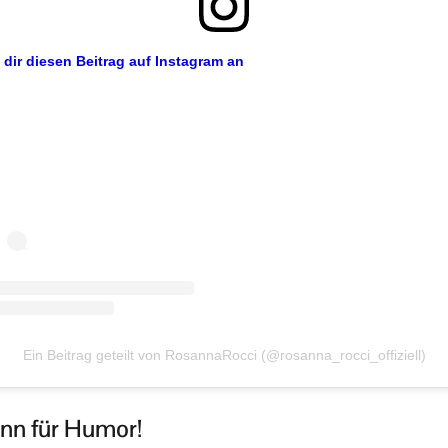
 dir diesen Beitrag auf Instagram an
Ein Beitrag geteilt von RosannaRocci (@rosanna_rocci_offiziell)
inn für Humor!