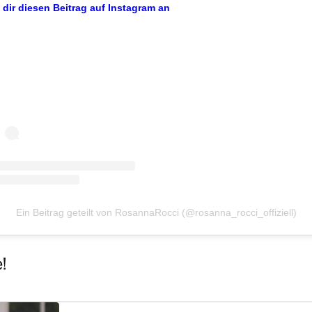
 dir diesen Beitrag auf Instagram an
Ein Beitrag geteilt von RosannaRocci (@rosanna_rocci_offiziell)
!