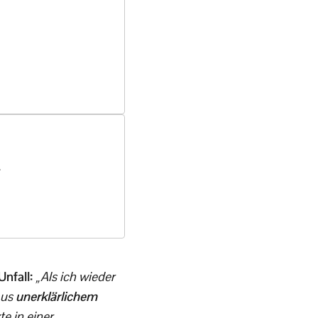
t
Unfall:
„
Als ich wieder
Aus
unerklärlichem
e in einer