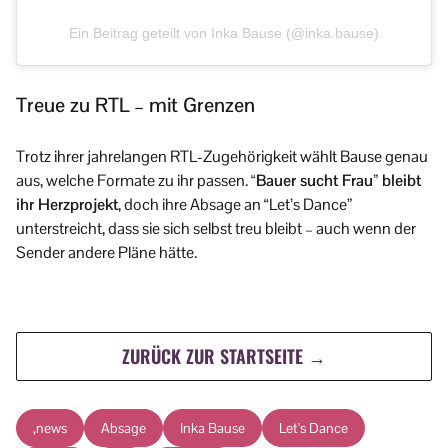
Ein Beitrag geteilt von Inka Bause (@inka.bause)
Treue zu RTL – mit Grenzen
Trotz ihrer jahrelangen RTL-Zugehörigkeit wählt Bause genau
aus, welche Formate zu ihr passen.
“Bauer sucht Frau” bleibt
ihr Herzprojekt
, doch ihre Absage an “Let’s Dance”
unterstreicht, dass sie sich selbst treu bleibt – auch wenn der
Sender andere Pläne hätte.
ZURÜCK ZUR STARTSEITE →
,news
Absage
Inka Bause
Let's Dance