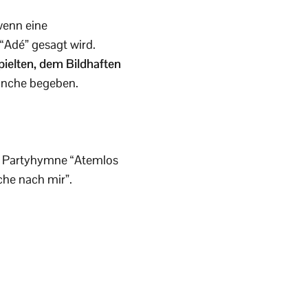
wenn eine
Adé” gesagt wird.
ielten, dem Bildhaften
ranche begeben.
ie Partyhymne “Atemlos
che nach mir”.