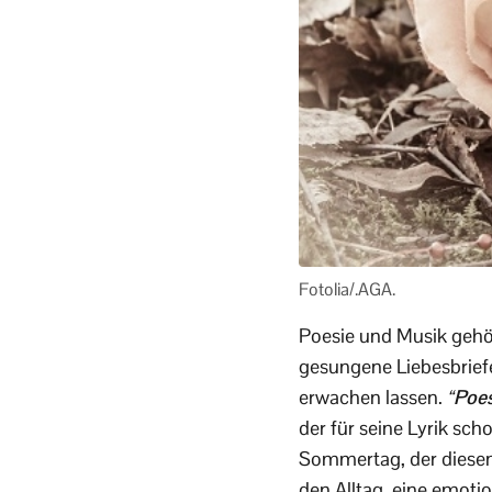
Fotolia/.AGA.
Poesie und Musik gehö
gesungene Liebesbrief
erwachen lassen.
“
Poes
der für seine Lyrik sch
Sommertag, der diesen 
den Alltag, eine emoti