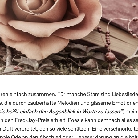
ren einfach zusammen. Für manche Stars sind Liebeslieder
e, die durch zauberhafte Melodien und gläserne Emotione
ie heißt einfach den Augenblick in Worte zu fassen!
”
, mein
on den Fred-Jay-Preis erhielt. Poesie kann demnach alles se
Duft verbreitet, den so viele schätzen. Eine verschnörkelt
onale Ode an den Abschied oder Liebeserklärung an die ha