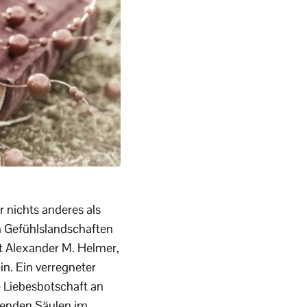
 nichts anderes als
n Gefühlslandschaften
t Alexander M. Helmer,
in. Ein verregneter
e Liebesbotschaft an
ltenden Säulen im