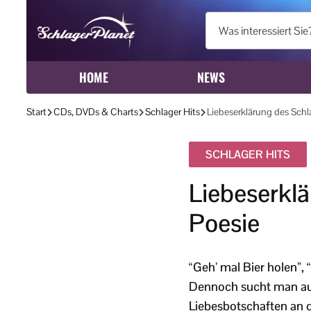
HOME
NEWS
Start
CDs, DVDs & Charts
Schlager Hits
Liebeserklärung des Schl
SCHLAGER HITS
Liebeserkl
Poesie
“Geh’ mal Bier holen”, “
Dennoch sucht man auch
Liebesbotschaften an di