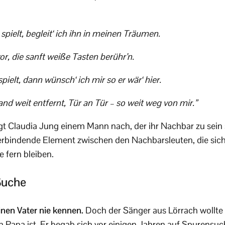
pielt, begleit‘ ich ihn in meinen Träumen.
or, die sanft weiße Tasten berühr’n.
ielt, dann wünsch‘ ich mir so er wär‘ hier.
and weit entfernt, Tür an Tür – so weit weg von mir.”
t Claudia Jung einem Mann nach, der ihr Nachbar zu sein 
 verbindende Element zwischen den Nachbarsleuten, die sich 
 fern bleiben.
Suche
inen Vater nie kennen.
Doch der Sänger aus Lörrach wollte 
in Papa ist. Er begab sich vor einigen Jahren auf Spurensu