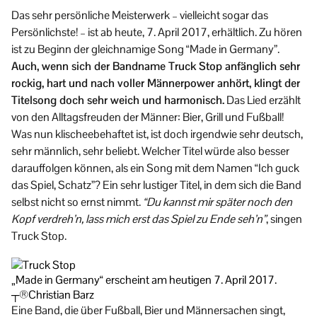
Das sehr persönliche Meisterwerk – vielleicht sogar das
Persönlichste! – ist ab heute, 7. April 2017, erhältlich. Zu hören
ist zu Beginn der gleichnamige Song “Made in Germany”.
Auch, wenn sich der Bandname Truck Stop anfänglich sehr
rockig, hart und nach voller Männerpower anhört, klingt der
Titelsong doch sehr weich und harmonisch.
Das Lied erzählt
von den Alltagsfreuden der Männer: Bier, Grill und Fußball!
Was nun klischeebehaftet ist, ist doch irgendwie sehr deutsch,
sehr männlich, sehr beliebt. Welcher Titel würde also besser
darauffolgen können, als ein Song mit dem Namen “Ich guck
das Spiel, Schatz”? Ein sehr lustiger Titel, in dem sich die Band
selbst nicht so ernst nimmt.
“Du kannst mir später noch den
Kopf verdreh’n, lass mich erst das Spiel zu Ende seh’n”
, singen
Truck Stop.
„Made in Germany“ erscheint am heutigen 7. April 2017.
┬®Christian Barz
Eine Band, die über Fußball, Bier und Männersachen singt,