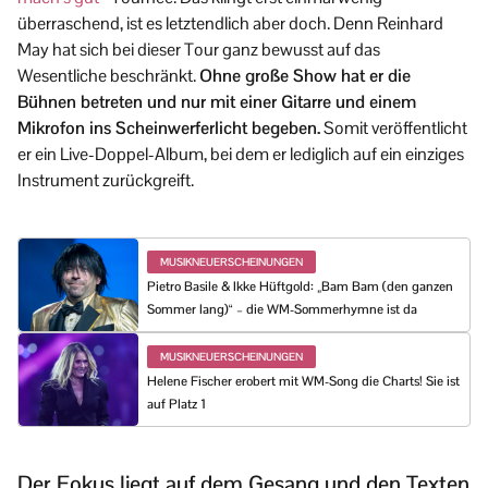
überraschend, ist es letztendlich aber doch. Denn Reinhard
May hat sich bei dieser Tour ganz bewusst auf das
Wesentliche beschränkt.
Ohne große Show hat er die
Bühnen betreten und nur mit einer Gitarre und einem
Mikrofon ins Scheinwerferlicht begeben.
Somit veröffentlicht
er ein Live-Doppel-Album, bei dem er lediglich auf ein einziges
Instrument zurückgreift.
MUSIKNEUERSCHEINUNGEN
Pietro Basile & Ikke Hüftgold: „Bam Bam (den ganzen
Sommer lang)“ – die WM-Sommerhymne ist da
MUSIKNEUERSCHEINUNGEN
Helene Fischer erobert mit WM-Song die Charts! Sie ist
auf Platz 1
Der Fokus liegt auf dem Gesang und den Texten