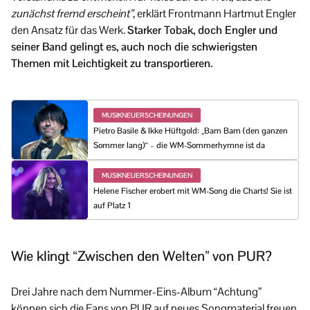
zunächst fremd erscheint”
, erklärt Frontmann Hartmut Engler
den Ansatz für das Werk.
Starker Tobak, doch Engler und
seiner Band gelingt es, auch noch die schwierigsten
Themen mit Leichtigkeit zu transportieren.
MUSIKNEUERSCHEINUNGEN
Pietro Basile & Ikke Hüftgold: „Bam Bam (den ganzen
Sommer lang)“ – die WM-Sommerhymne ist da
MUSIKNEUERSCHEINUNGEN
Helene Fischer erobert mit WM-Song die Charts! Sie ist
auf Platz 1
Wie klingt “Zwischen den Welten” von PUR?
Drei Jahre nach dem Nummer-Eins-Album “Achtung”
können sich die Fans von PUR auf neues Songmaterial freuen.