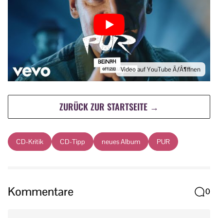
Video auf YouTube ÃƒÂ¶ffnen
ZURÜCK ZUR STARTSEITE →
CD-Kritik
CD-Tipp
neues Album
PUR
Kommentare
0