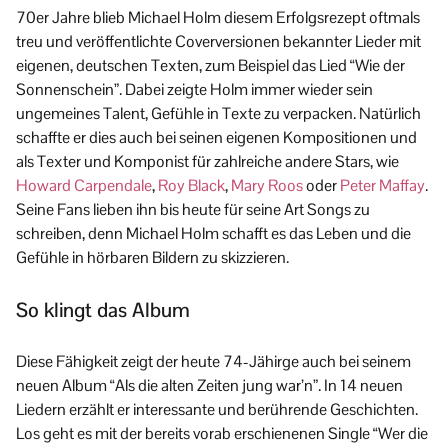
70er Jahre blieb Michael Holm diesem Erfolgsrezept oftmals
treu und veröffentlichte Coverversionen bekannter Lieder mit
eigenen, deutschen Texten, zum Beispiel das Lied “Wie der
Sonnenschein”. Dabei zeigte Holm immer wieder sein
ungemeines Talent, Gefühle in Texte zu verpacken. Natürlich
schaffte er dies auch bei seinen eigenen Kompositionen und
als Texter und Komponist für zahlreiche andere Stars, wie
Howard Carpendale
,
Roy Black
,
Mary Roos
oder
Peter Maffay
.
Seine Fans lieben ihn bis heute für seine Art Songs zu
schreiben, denn Michael Holm schafft es das Leben und die
Gefühle in hörbaren Bildern zu skizzieren.
So klingt das Album
Diese Fähigkeit zeigt der heute 74-Jähirge auch bei seinem
neuen Album “Als die alten Zeiten jung war’n”. In 14 neuen
Liedern erzählt er interessante und berührende Geschichten.
Los geht es mit der bereits vorab erschienenen Single “Wer die