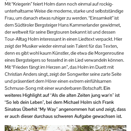
Mit “Kriegerin” feiert Holm dann noch einmal auf rockig-
unterhaltsame Weise die moderne, starke und selbstständige
Frau, um danach etwas ruhiger zu werden. “Einsamkeit” ist
dem Südtiroler Bergsteiger Hans Kammerlander gewidmet,
der weltweit für seine Bergtouren bekannt ist und dessen
Tour-Alltag Holm interessant in einen Liedtext verpackt. Hier
zeigt der Musiker wieder einmal sein Talent für das Texten,
denn es gibt wohl kaum Künstler, die etwa die Morgenroutine
eines Bergsteigers so fesselnd in ein Lied verwandeln können.
Mit “Frieden fängt im Herzen an”, das Holm im Duett mit
Christian Anders singt, zeigt der Songwriter seine zarte Seite
und präsentiert dem Hörer einen extrem einfühlsamen
Schmuse-Song mit einer wunderbaren Botschaft.
Ein
weiteres Highlight auf “Als die alten Zeiten jung war’n” ist
“So leb dein Leben”, bei dem Michael Holm sich Frank
Sinatras Überhit “My Way” angenommen hat und zeigt, dass
er auch dieser durchaus schweren Aufgabe gewachsen ist.