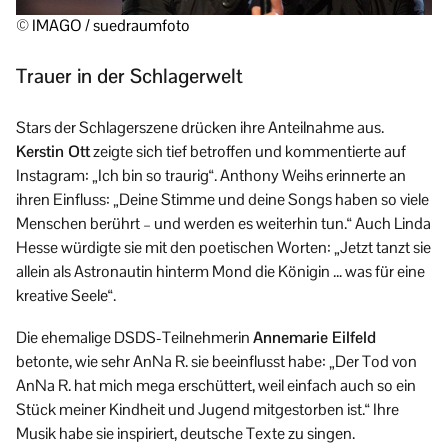
© IMAGO / suedraumfoto
Trauer in der Schlagerwelt
Stars der Schlagerszene drücken ihre Anteilnahme aus.
Kerstin Ott
zeigte sich tief betroffen und kommentierte auf
Instagram: „Ich bin so traurig“. Anthony Weihs erinnerte an
ihren Einfluss: „Deine Stimme und deine Songs haben so viele
Menschen berührt – und werden es weiterhin tun.“ Auch Linda
Hesse würdigte sie mit den poetischen Worten: „Jetzt tanzt sie
allein als Astronautin hinterm Mond die Königin … was für eine
kreative Seele“.
Die ehemalige DSDS-Teilnehmerin
Annemarie Eilfeld
betonte, wie sehr AnNa R. sie beeinflusst habe: „Der Tod von
AnNa R. hat mich mega erschüttert, weil einfach auch so ein
Stück meiner Kindheit und Jugend mitgestorben ist.“ Ihre
Musik habe sie inspiriert, deutsche Texte zu singen.