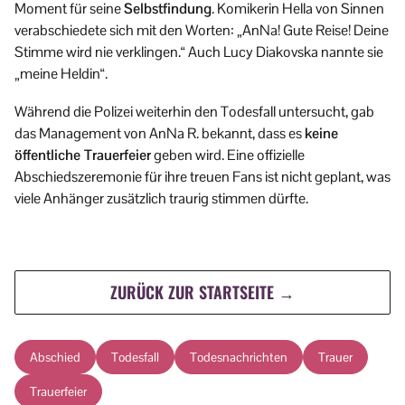
Moment für seine
Selbstfindung
. Komikerin Hella von Sinnen
verabschiedete sich mit den Worten: „AnNa! Gute Reise! Deine
Stimme wird nie verklingen.“ Auch Lucy Diakovska nannte sie
„meine Heldin“.
Während die Polizei weiterhin den Todesfall untersucht, gab
das Management von AnNa R. bekannt, dass es
keine
öffentliche Trauerfeier
geben wird. Eine offizielle
Abschiedszeremonie für ihre treuen Fans ist nicht geplant, was
viele Anhänger zusätzlich traurig stimmen dürfte.
ZURÜCK ZUR STARTSEITE →
Abschied
Todesfall
Todesnachrichten
Trauer
Trauerfeier