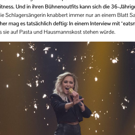
ness. Und in ihren Bühnenoutfits kann sich die 36-Jährige
ie Schlagersängerin knabbert immer nur an einem Blatt Sala
her mag es tatsächlich deftig: In einem Interview mit “eats
s sie auf Pasta und Hausmannskost stehen würde.