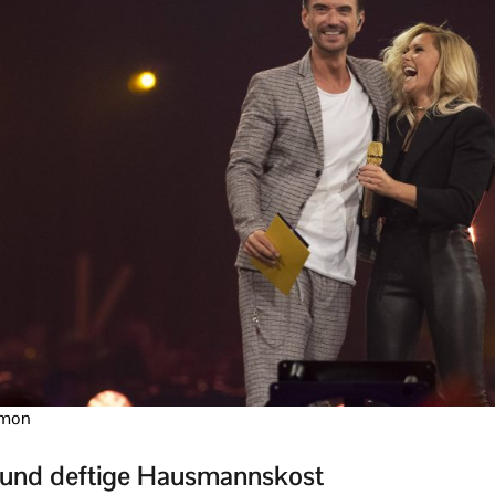
imon
ta und deftige Hausmannskost