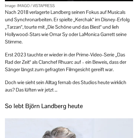
Image: IMAGO / VISTAPRESS
Nach 2018 verlagerte Landberg seinen Fokus auf Musicals
und Synchron­arbeiten. Er spielte „Kerchak“ im Disney-Erfolg
„Tarzan“, tourte mit „Die Schöne und das Biest“ und lieh
Hollywood-Stars wie Omar Sy oder LaMonica Garrett seine
Stimme.
Erst 2023 tauchte er wieder in der Prime-Video-Serie „Das
Rad der Zeit“ als Clan­chef Rhuarc auf – ein Beweis, dass der
Sänger längst zum gefragten Film­gesicht gereift war.
Doch wie sieht sein Alltag fernab des Studios heute wirklich
aus? Das lüften wir jetzt …
So lebt Björn Landberg heute