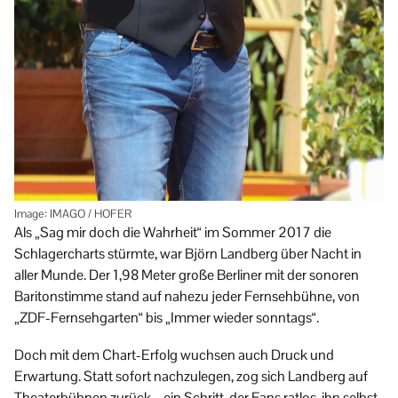
Image: IMAGO / HOFER
Als „Sag mir doch die Wahrheit“ im Sommer 2017 die
Schlager­charts stürmte, war Björn Landberg über Nacht in
aller Munde. Der 1,98 Meter große Berliner mit der sonoren
Bariton­stimme stand auf nahezu jeder Fernseh­bühne, von
„ZDF-Fernsehgarten“ bis „Immer wieder sonntags“.
Doch mit dem Chart-Erfolg wuchsen auch Druck und
Erwartung. Statt sofort nach­zulegen, zog sich Landberg auf
Theater­bühnen zurück – ein Schritt, der Fans ratlos, ihn selbst