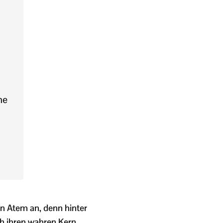
he
en Atem an, denn hinter
ch ihren wahren Kern