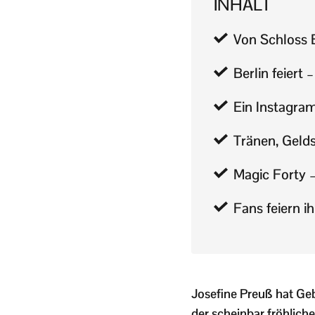
INHALT
Von Schloss E
Berlin feiert
Ein Instagram
Tränen, Geld
Magic Forty 
Fans feiern i
Josefine Preuß hat Geb
der scheinbar fröhlich