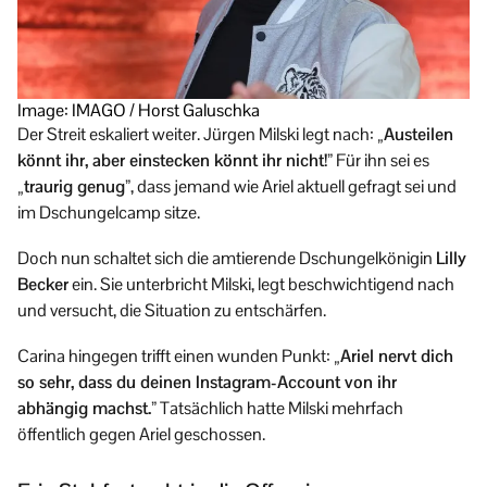
Image: IMAGO / Horst Galuschka
Der Streit eskaliert weiter. Jürgen Milski legt nach:
„Austeilen
könnt ihr, aber einstecken könnt ihr nicht!”
Für ihn sei es
„traurig genug”
, dass jemand wie Ariel aktuell gefragt sei und
im Dschungelcamp sitze.
Doch nun schaltet sich die amtierende Dschungelkönigin
Lilly
Becker
ein. Sie unterbricht Milski, legt beschwichtigend nach
und versucht, die Situation zu entschärfen.
Carina hingegen trifft einen wunden Punkt:
„Ariel nervt dich
so sehr, dass du deinen Instagram-Account von ihr
abhängig machst.”
Tatsächlich hatte Milski mehrfach
öffentlich gegen Ariel geschossen.