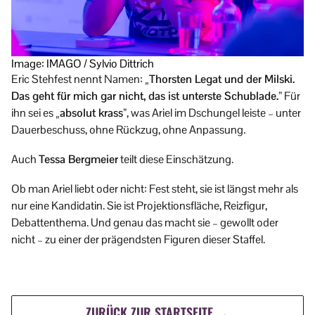
Image: IMAGO / Sylvio Dittrich
Eric Stehfest nennt Namen:
„Thorsten Legat und der Milski.
Das geht für mich gar nicht, das ist unterste Schublade.”
Für
ihn sei es
„absolut krass”
, was Ariel im Dschungel leiste – unter
Dauerbeschuss, ohne Rückzug, ohne Anpassung.
Auch
Tessa Bergmeier
teilt diese Einschätzung.
Ob man Ariel liebt oder nicht: Fest steht, sie ist längst mehr als
nur eine Kandidatin. Sie ist Projektionsfläche, Reizfigur,
Debattenthema. Und genau das macht sie – gewollt oder
nicht – zu einer der prägendsten Figuren dieser Staffel.
ZURÜCK ZUR STARTSEITE →