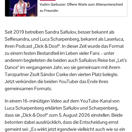
Vadim Garbuzov: Offene Worte zum Altersunterschied
zu Freundin
Seit 2019 betreiben Sandra Safiulov, besser bekannt als
Selfiesandra, und Luca Scharpenberg, bekannt als Laserluca,
ihren Podcast „Dick & Doof“. In dieser Zeit wurde das Format
zu einem festen Bestandteil im Leben vieler Fans – unter
anderem begleiteten die beiden auch Safiulovs Reise bei „Let’s
Dance“ im vergangenen Jahr, wo sie gemeinsam mit ihrem
Tanzpartner Zsolt Sándor Cseke den vierten Platz belegte.
Jetzt verkünden die beiden YouTuber das Ende ihres
gemeinsamen Formats.
In einem 16-minütigen Video auf dem YouTube-Kanal von
Luca Scharpenberg erklärten Safiulov und Scharpenberg,
dass sie „Dick & Doof“ zum 5. August 2026 einstellen. Beide
betonten dabei ausdrücklich, dass die Entscheidung ernst
gemeint sei: „Es wirkt jetzt irgendwie vielleicht auch wie so ein