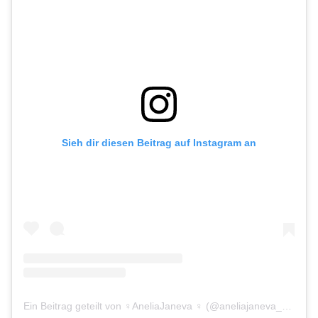
Sieh dir diesen Beitrag auf Instagram an
Ein Beitrag geteilt von ‍♀️AneliaJaneva ‍♀️ (@aneliajaneva_official)