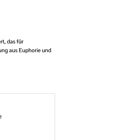
t, das für
hung aus Euphorie und
e