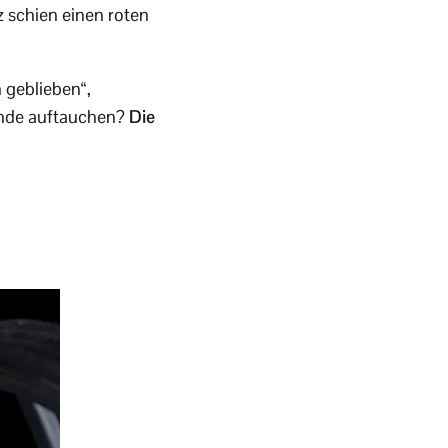
z schien einen roten
n geblieben“,
eunde auftauchen?
Die