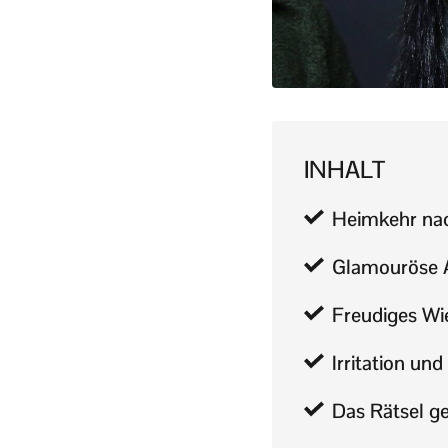
INHALT
Heimkehr nac
Glamouröse A
Freudiges Wi
Irritation un
Das Rätsel ge