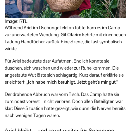
Image: RTL
Während Ariel im Dschungeltelefon tobte, kam es im Camp
zur unerwarteten Wendung.
Gil Ofarim
kehrte mit einer neuen
Ladung Handtücher zurück. Eine Szene, die fast symbolisch
wirkte.
Für Ariel bedeutete das: Aufatmen. Endlich konnte sie
duschen, sich waschen und wieder zur Ruhe kommen. Die
angestaute Wut löste sich schlagartig. Kurz darauf erklärte sie
erleichtert:
„Ich habe mich beruhigt. Jetzt geht’s mir gut.“
Der drohende Abbruch war vom Tisch. Das Camp hatte sie –
zumindest vorerst – nicht verloren. Doch allen Beteiligten war
klar: Diese Situation hatte gezeigt, wie dünn die Nerven bereits
nach wenigen Tagen waren.
Ariel bleibt – und sorgt weiter für Spannung