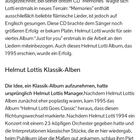
ausgezeichnet. Bei seiner dritten CD
“
Memories” wagte sich
Lotti erstmals in neues Terrain: “Memories” enthält
ausschließlich beliebte flämische Lieder, ist jedoch auf
Englisch gesungen. Diese CD brachte dem Sänger noch
größeren Erfolg: er bekam Platin. Helmut Lotti wurde für sein
viertes Album “Just for you” erstmals in die Arbeit an den
Liedern miteinbezogen. Auch dieses Helmut Lotti Album, das
1995 erschien, wurde ein Erfolg.
Helmut Lottis Klassik-Alben
Die Idee, ein Klassik-Album aufzunehmen, hatte
ursprünglich Helmut Lottis Manager.
Nachdem Helmut Lottis
Alben zunächst eher poplastig waren, kam 1995 das
Album
“
Helmut Lotti Goes Classic” heraus, dass diesen
Richtungswechsel markierte. Nachdem Helmut Lotti 1994 ein
Konzert mit einem 23-köpfigen Orchester gegeben hatte und
die Interpretationen klassischer Stücke, die er hier wiedergab,
beim Publikum über die Maßen gut ankamen, schlug ihm Piet