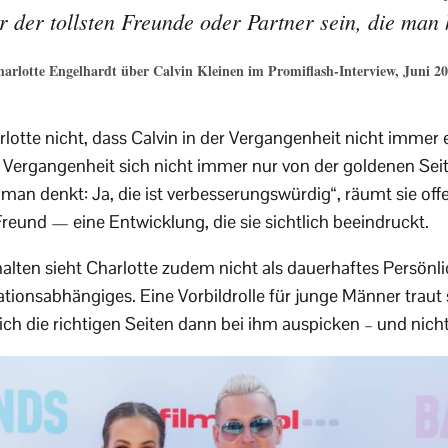
er der tollsten Freunde oder Partner sein, die man
arlotte Engelhardt über Calvin Kleinen im Promiflash-Interview, Juni 2
otte nicht, dass Calvin in der Vergangenheit nicht immer e
der Vergangenheit sich nicht immer nur von der goldenen Sei
man denkt: Ja, die ist verbesserungswürdig“, räumt sie offe
Freund — eine Entwicklung, die sie sichtlich beeindruckt.
alten sieht Charlotte zudem nicht als dauerhaftes Persönl
tionsabhängiges. Eine Vorbildrolle für junge Männer traut s
ich die richtigen Seiten dann bei ihm auspicken – und nicht