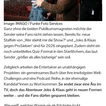
Image: IMAGO / Funke Foto Services
Ganz ohne die beiden Publikumsmagneten möchte der
Sender seine Fans nicht ziehen lassen. Bereits fix: neue
Staffeln von „Wer stiehlt mir die Show?“ und „Joko & Klaas
gegen ProSieben“ sind für 2026 eingeplant. Zudem steht ein
noch unbetiteltes Quiz-Format in den Startlöchern, das laut
Sender „größer als alles bisherige“ sein soll.
Zeitgleich arbeiten die Entertainer an unabhängigen
Projekten: ein gemeinsames Buch über ihre irrwitzigsten Welt-
Challenges und eine Podcast-Reihe, in der ehemalige
Kandidat*innen zu Wort kommen.
So endet zwar eine Ära im
TV, doch das Abenteuer Joko & Klaas geht in neuen Formen
weiter – und die Fans dürfen gespannt bleiben.
Wer weiß, welches Wagnis sie als Nächstes lockt …