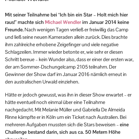
Mit seiner Teilnahme bei “Ich bin ein Star – Holt mich hier
raus!” machte sich
Michael Wendler
im Januar 2014 keine
Freunde.
Nach wenigen Tagen verließ er freiwillig das Camp
und ließ seine neuen Kameraden allein zurück. Dies brachte
ihm zahlreiche erhobene Zeigefinger und viele negative
Schlagzeilen. Immer wieder betonte er, wie sehr er diesen
Schritt bereue – kein Wunder also, dass er einer der ersten war,
der am Sommer-Dschungelcamp 2105 teilnahm. Der
Gewinner der Show darf im Januar 2016 nämlich erneut in
den australischen Urwald einziehen.
Hätte er jedoch gewusst, was ihn in dieser Show erwartet – er
hätte eventuell noch einmal über eine Teilnahme
nachgedacht. Mit Melanie Müller und Gabriella De Almeida
Rinne kämpfte er in Köln um ein Ticket nach Australien. Bei
mehreren Aufgaben mussten sich die Stars beweisen –
eine
Challenge bestand darin, sich aus ca. 50 Metern Höhe