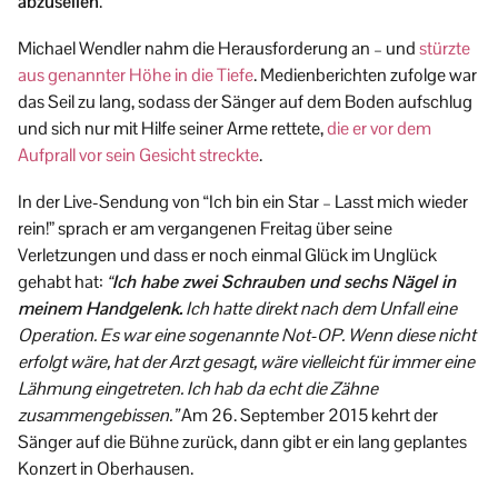
abzuseilen
.
Michael Wendler nahm die Herausforderung an – und
stürzte
aus genannter Höhe in die Tiefe
. Medienberichten zufolge war
das Seil zu lang, sodass der Sänger auf dem Boden aufschlug
und sich nur mit Hilfe seiner Arme rettete,
die er vor dem
Aufprall vor sein Gesicht streckte
.
In der Live-Sendung von “Ich bin ein Star – Lasst mich wieder
rein!” sprach er am vergangenen Freitag über seine
Verletzungen und dass er noch einmal Glück im Unglück
gehabt hat:
“
Ich habe zwei Schrauben und sechs Nägel in
meinem Handgelenk.
Ich hatte direkt nach dem Unfall eine
Operation. Es war eine sogenannte Not-OP. Wenn diese nicht
erfolgt wäre, hat der Arzt gesagt, wäre vielleicht für immer eine
Lähmung eingetreten. Ich hab da echt die Zähne
zusammengebissen.”
Am 26. September 2015 kehrt der
Sänger auf die Bühne zurück, dann gibt er ein lang geplantes
Konzert in Oberhausen.