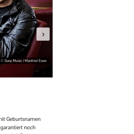
›
© Sony Music / Manfred Esser
mit Geburtsnamen
e garantiert noch