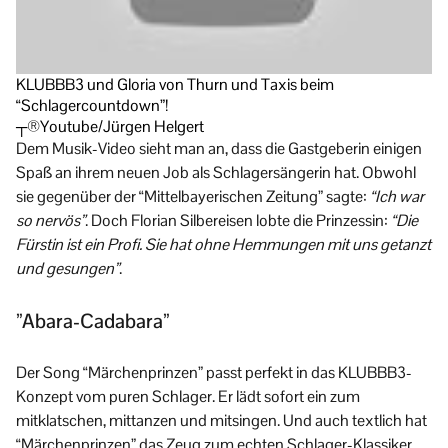
KLUBBB3 und Gloria von Thurn und Taxis beim
“Schlagercountdown”!
┬®Youtube/Jürgen Helgert
Dem Musik-Video sieht man an, dass die Gastgeberin einigen
Spaß an ihrem neuen Job als Schlagersängerin hat. Obwohl
sie gegenüber der “Mittelbayerischen Zeitung” sagte:
“Ich war
so nervös”
. Doch Florian Silbereisen lobte die Prinzessin:
“Die
Fürstin ist ein Profi. Sie hat ohne Hemmungen mit uns getanzt
und gesungen”
.
”Abara-Cadabara”
Der Song “Märchenprinzen” passt perfekt in das KLUBBB3-
Konzept vom puren Schlager. Er lädt sofort ein zum
mitklatschen, mittanzen und mitsingen. Und auch textlich hat
“Märchenprinzen” das Zeug zum echten Schlager-Klassiker.