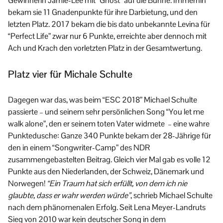
Gewinnerin Jamie-Lee mit “Ghost” auf die Bühne. Immerhin
bekam sie 11 Gnadenpunkte für ihre Darbietung, und den
letzten Platz. 2017 bekam die bis dato unbekannte Levina für
“Perfect Life” zwar nur 6 Punkte, erreichte aber dennoch mit
Ach und Krach den vorletzten Platz in der Gesamtwertung.
Platz vier für Michale Schulte
Dagegen war das, was beim “ESC 2018” Michael Schulte
passierte – und seinem sehr persönlichen Song “You let me
walk alone”, den er seinem toten Vater widmete – eine wahre
Punktedusche: Ganze 340 Punkte bekam der 28-Jährige für
den in einem “Songwriter-Camp” des NDR
zusammengebastelten Beitrag. Gleich vier Mal gab es volle 12
Punkte aus den Niederlanden, der Schweiz, Dänemark und
Norwegen!
“Ein Traum hat sich erfüllt, von dem ich nie
glaubte, dass er wahr werden würde”
, schrieb Michael Schulte
nach dem phänomenalen Erfolg. Seit Lena Meyer-Landruts
Sieg von 2010 war kein deutscher Song in dem