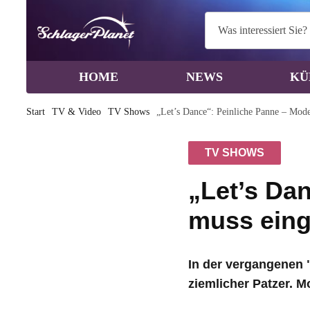
HOME
NEWS
KÜ
Start
TV & Video
TV Shows
„Let’s Dance“: Peinliche Panne – Mode
TV SHOWS
„Let’s Da
muss eing
In der vergangenen 
ziemlicher Patzer. M