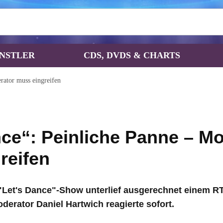
NSTLER
CDS, DVDS & CHARTS
rator muss eingreifen
nce“: Peinliche Panne – M
reifen
"Let's Dance"-Show unterlief ausgerechnet einem RT
oderator Daniel Hartwich reagierte sofort.