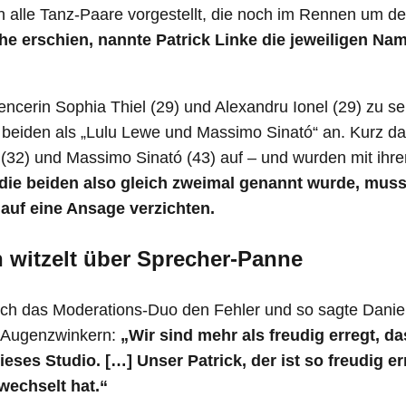
n alle Tanz-Paare vorgestellt, die noch im Rennen um den
che erschien, nannte Patrick Linke die jeweiligen Na
uencerin Sophia Thiel (29) und Alexandru Ionel (29) zu s
 beiden als „Lulu Lewe und Massimo Sinató“ an. Kurz da
 (32) und Massimo Sinató (43) auf – und wurden mit ihr
ie beiden also gleich zweimal genannt wurde, muss
auf eine Ansage verzichten.
h witzelt über Sprecher-Panne
ch das Moderations-Duo den Fehler und so sagte Daniel
 Augenzwinkern:
„Wir sind mehr als freudig erregt, da
eses Studio. […] Unser Patrick, der ist so freudig err
wechselt hat.“