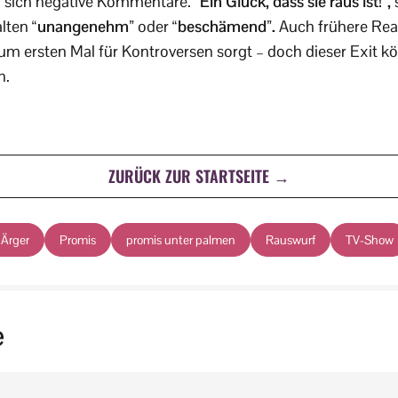
n sich negative Kommentare.
“Ein Glück, dass sie raus ist!”,
s
alten
“unangenehm”
oder
“beschämend”.
Auch frühere Real
 zum ersten Mal für Kontroversen sorgt – doch dieser Exit k
n.
ZURÜCK ZUR STARTSEITE →
Ärger
Promis
promis unter palmen
Rauswurf
TV-Show
e