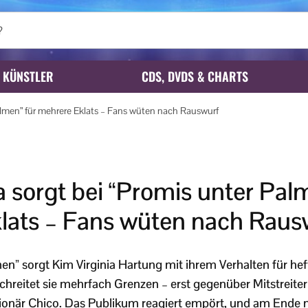
KÜNSTLER
CDS, DVDS & CHARTS
Palmen” für mehrere Eklats – Fans wüten nach Rauswurf
a sorgt bei “Promis unter Pal
lats – Fans wüten nach Raus
en” sorgt Kim Virginia Hartung mit ihrem Verhalten für hef
schreitet sie mehrfach Grenzen – erst gegenüber Mitstreite
llionär Chico. Das Publikum reagiert empört, und am Ende