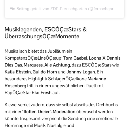
Ein Beitrag geteilt von ZDF-Fernsehgarten (@fernsehgarten)
Musiklegenden, ESCÔÇæStars &
ÜberraschungsÔÇæMomente
Musikalisch bietet das Jubiläum ein
KompetenzÔÇæLineÔÇæup:
Tom Gaebel
,
Loona X Dennis
Dies Das
,
Marquess
,
Alle Achtung
, dazu ESCÔÇæStars wie
Katja Ebstein
,
Guildo Horn
und
Johnny Logan.
Ein
besonderes Highlight: SchlagerÔÇæIkone
Marianne
Rosenberg
tritt in einem ungewöhnlichen Duett mit
RapÔÇæStar
Eko Fresh
auf.
Kiewel verriet zudem, dass sie selbst abseits des Drehbuchs
mit einer
“flotten Dreier”-Moderation
überrascht werden
könnte. Insgesamt verspricht die Sendung eine emotionale
Hommage mit Musik, Nostalgie und