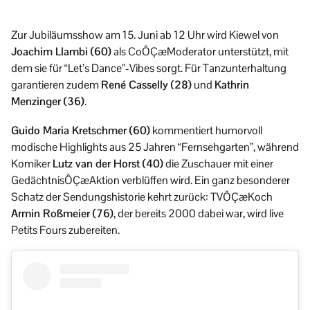
Zur Jubiläumsshow am 15. Juni ab 12 Uhr wird Kiewel von
Joachim Llambi (60)
als CoÔÇæModerator unterstützt, mit
dem sie für “Let’s Dance”-Vibes sorgt. Für Tanzunterhaltung
garantieren zudem
René Casselly (28)
und
Kathrin
Menzinger (36)
.
Guido Maria Kretschmer (60)
kommentiert humorvoll
modische Highlights aus 25 Jahren “Fernsehgarten”, während
Komiker
Lutz van der Horst (40)
die Zuschauer mit einer
GedächtnisÔÇæAktion verblüffen wird. Ein ganz besonderer
Schatz der Sendungshistorie kehrt zurück: TVÔÇæKoch
Armin Roßmeier (76)
, der bereits 2000 dabei war, wird live
Petits Fours zubereiten.