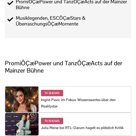
PromiÔÇæPower und TanzÔÇæActs auf der Mainzer
Bühne
Musiklegenden, ESCÔÇæStars &
ÜberraschungsÔÇæMomente
PromiÔÇæPower und TanzÔÇæActs auf der
Mainzer Bühne
TV SHOWS
Ingrid Pavic im Fokus: Wissenswertes über den
Realitystar
TV SHOWS
Julia Meise bei RTL: Darum hagelt es plötzlich Kritik