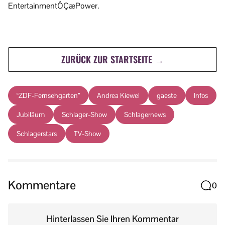
EntertainmentÔÇæPower.
ZURÜCK ZUR STARTSEITE →
“ZDF-Fernsehgarten”
Andrea Kiewel
gaeste
Infos
Jubiläum
Schlager-Show
Schlagernews
Schlagerstars
TV-Show
Kommentare
0
Hinterlassen Sie Ihren Kommentar