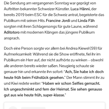
Die Sendung am vergangenen Sonntag war geprägt von
Auftritten bekannter Schweizer Künstler.
Luca Hänni
, der
bereits 2019 beim ESC für die Schweiz antrat, begeisterte das
Publikum mit seinen Hits.
Francine Jordi
und
Linda Fäh
sorgten mit ihren Schlagersongs für gute Laune, während
Aditotoro
mit modernen Klängen das jüngere Publikum
ansprach.
Doch eine Person sorgte vor allem bei Andrea Kiewel (59) für
Aufmerksamkeit: Während sie die Show eröffnete, fiel ihr im
Publikum ein Herr auf, der nicht aufhörte zu winken – obwohl
alle anderen bereits wieder saßen. Neugierig schaute sie
genauer hin und erkannte ihn sofort:
“Ach, Sie habe ich doch
heute früh beim Frühstück gesehen.”
Der Mann stimmt ihr zu
und Kiwi redete weiter:
“Haben wir schon Selfies gemacht.
Ich ungeschminkt und fern der Heimat. Sie sehen genauso
gut aus wie heute früh, super-klasse.”