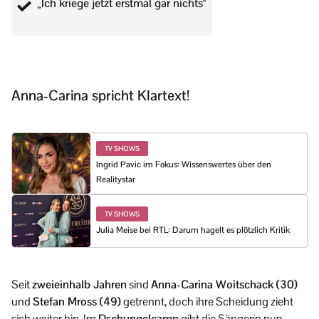
„Ich kriege jetzt erstmal gar nichts“
Anna-Carina spricht Klartext!
TV SHOWS
Ingrid Pavic im Fokus: Wissenswertes über den
Realitystar
TV SHOWS
Julia Meise bei RTL: Darum hagelt es plötzlich Kritik
Seit
zweieinhalb Jahren
sind
Anna-Carina Woitschack (30)
und
Stefan Mross (49)
getrennt, doch ihre Scheidung zieht
sich weiter hin. Im
Dschungelcamp
gibt die Sängerin nun