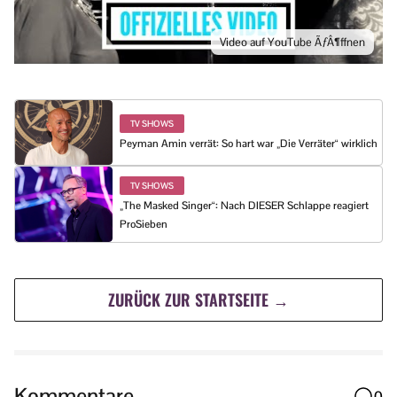
Video auf YouTube ÃƒÂ¶ffnen
TV SHOWS
Peyman Amin verrät: So hart war „Die Verräter“ wirklich
TV SHOWS
„The Masked Singer“: Nach DIESER Schlappe reagiert
ProSieben
ZURÜCK ZUR STARTSEITE →
Kommentare
0