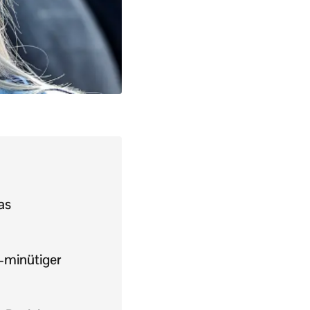
as
-minütiger