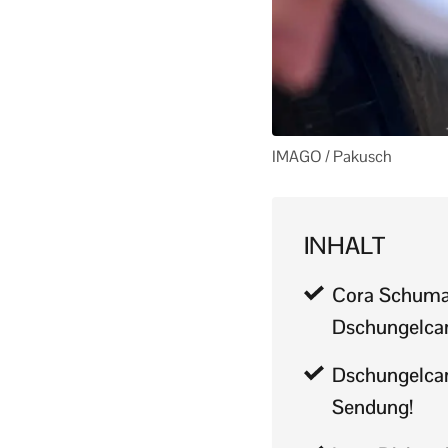
IMAGO / Pakusch
INHALT
Cora Schumac
Dschungelcam
Dschungelcam
Sendung!