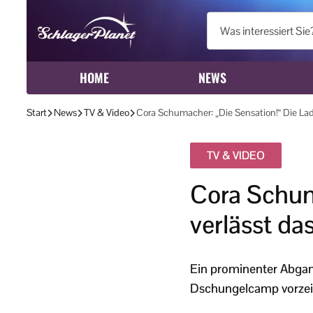
HOME
NEWS
Start
News
TV & Video
Cora Schumacher: „Die Sensation!“ Die L
TV & VIDEO
Cora Schum
verlässt d
Ein prominenter Abgan
Dschungelcamp vorzeit