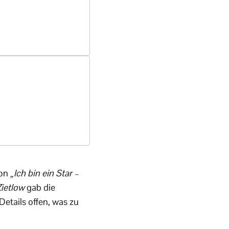
von
„Ich bin ein Star –
ietlow
gab die
etails offen, was zu