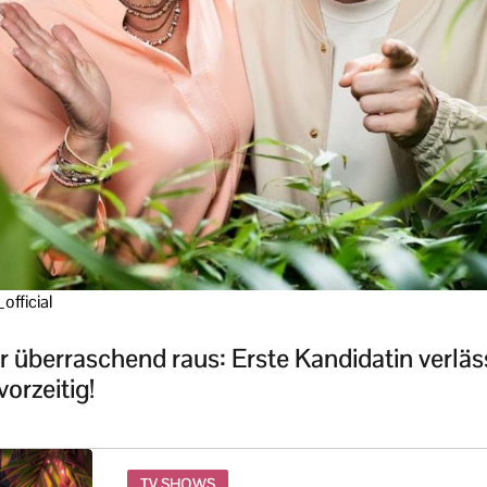
official
überraschend raus: Erste Kandidatin verläs
rzeitig!
TV SHOWS