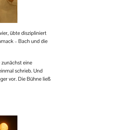
er, übte diszipliniert
chmack – Bach und die
e zunächst eine
 einmal schrieb. Und
ager vor. Die Bühne ließ