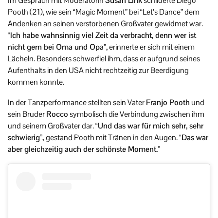
Im Gespräch mit Moderatorin
Susan Link
schilderte Diego
Pooth (21), wie sein “Magic Moment” bei “Let’s Dance” dem
Andenken an seinen verstorbenen Großvater gewidmet war.
“Ich habe wahnsinnig viel Zeit da verbracht, denn wer ist
nicht gern bei Oma und Opa”,
erinnerte er sich mit einem
Lächeln. Besonders schwerfiel ihm, dass er aufgrund seines
Aufenthalts in den USA nicht rechtzeitig zur Beerdigung
kommen konnte.
In der Tanzperformance stellten sein Vater
Franjo Pooth
und
sein Bruder
Rocco
symbolisch die Verbindung zwischen ihm
und seinem Großvater dar.
“Und das war für mich sehr, sehr
schwierig”,
gestand Pooth mit Tränen in den Augen.
“Das war
aber gleichzeitig auch der schönste Moment.”