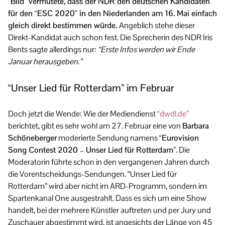
“Bild” vermutete, dass der NDR den deutschen Kandidaten
für den “ESC 2020” in den Niederlanden am 16. Mai einfach
gleich direkt bestimmen würde.
Angeblich stehe dieser
Direkt-Kandidat auch schon fest. Die Sprecherin des NDR Iris
Bents sagte allerdings nur:
“Erste Infos werden wir Ende
Januar herausgeben.”
“Unser Lied für Rotterdam” im Februar
Doch jetzt die Wende: Wie der Mediendienst
“dwdl.de”
berichtet, gibt es sehr wohl am 27. Februar eine von
Barbara
Schöneberger
moderierte Sendung namens
“Eurovision
Song Contest 2020 – Unser Lied für Rotterdam”
. Die
Moderatorin führte schon in den vergangenen Jahren durch
die Vorentscheidungs-Sendungen. “Unser Lied für
Rotterdam” wird aber nicht im ARD-Programm, sondern im
Spartenkanal One ausgestrahlt. Dass es sich um eine Show
handelt, bei der mehrere Künstler auftreten und per Jury und
Zuschauer abgestimmt wird, ist angesichts der Länge von 45